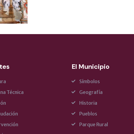
tes
El Municipio
ura
Símbolos
ina Técnica
Geografía
rón
Historia
udación
Pueblos
rvención
Parque Rural