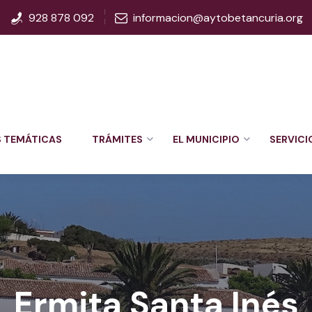
928 878 092
informacion@aytobetancuria.org
S TEMÁTICAS
TRÁMITES
EL MUNICIPIO
SERVICI
Ermita Santa Inés