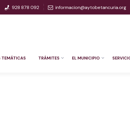
928 878 092
informacion@aytobetancuria.org
S TEMÁTICAS
TRÁMITES
EL MUNICIPIO
SERVICI