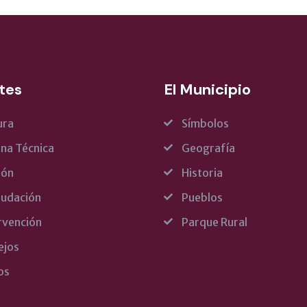
tes
El Municipio
ura
Símbolos
ina Técnica
Geografía
rón
Historia
udación
Pueblos
rvención
Parque Rural
ejos
os