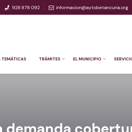
928 878 092
informacion@aytobetancuria.org
S TEMÁTICAS
TRÁMITES
EL MUNICIPIO
SERVICI
a demanda cobertur