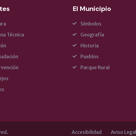
tes
El Municipio
ura
Símbolos
ina Técnica
Geografía
rón
Historia
udación
Pueblos
rvención
Parque Rural
ejos
os
ved.
Accesibilidad
Aviso Lega