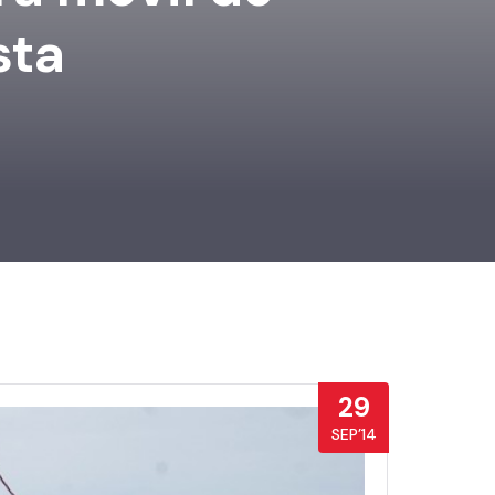
sta
29
SEP’14