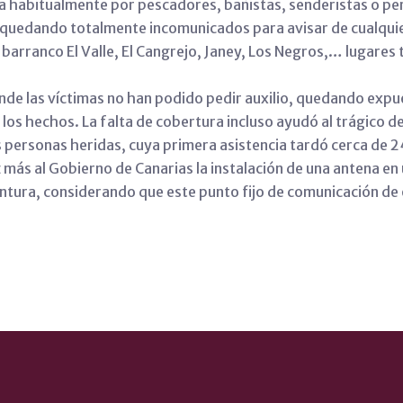
a habitualmente por pescadores, bañistas, senderistas o per
s, quedando totalmente incomunicados para avisar de cualqui
el barranco El Valle, El Cangrejo, Janey, Los Negros,… lugar
de las víctimas no han podido pedir auxilio, quedando expu
los hechos. La falta de cobertura incluso ayudó al trágico d
os personas heridas, cuya primera asistencia tardó cerca de 2
más al Gobierno de Canarias la instalación de una antena e
ntura, considerando que este punto fijo de comunicación de 