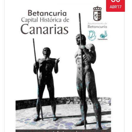
ABR’17