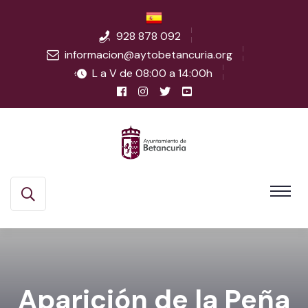
928 878 092
informacion@aytobetancuria.org
L a V de 08:00 a 14:00h
Aparición de la Peña