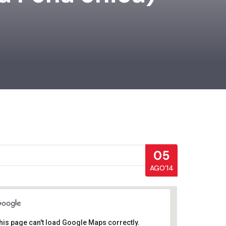
05
AGO’14
his page can't load Google Maps correctly.