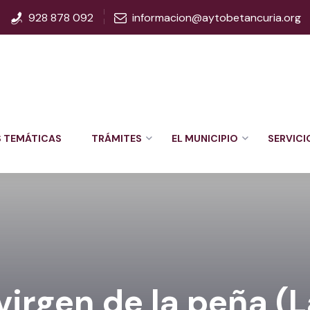
928 878 092
informacion@aytobetancuria.org
S TEMÁTICAS
TRÁMITES
EL MUNICIPIO
SERVICI
 virgen de la peña (