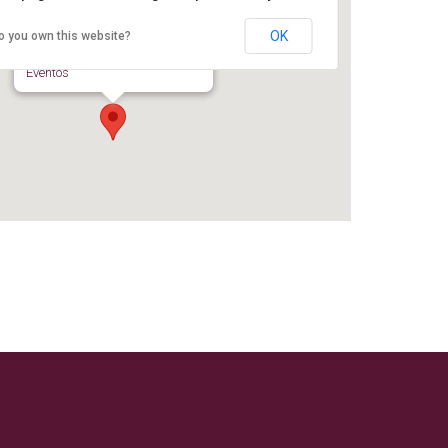
Vega de Rio Palma
OK
o you own this website?
Vega de Rio Palmas - Betancuria
Eventos