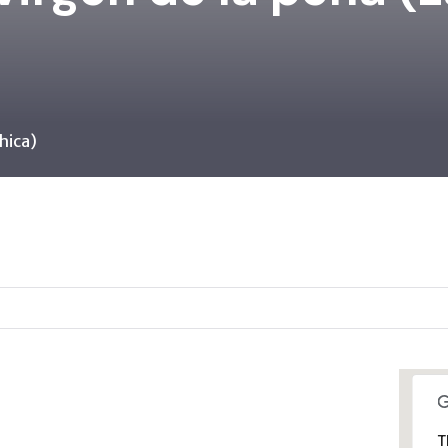
chica)
T