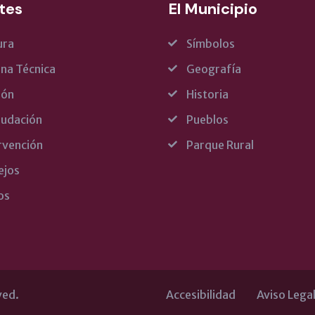
tes
El Municipio
ura
Símbolos
ina Técnica
Geografía
rón
Historia
udación
Pueblos
rvención
Parque Rural
ejos
os
ved.
Accesibilidad
Aviso Lega