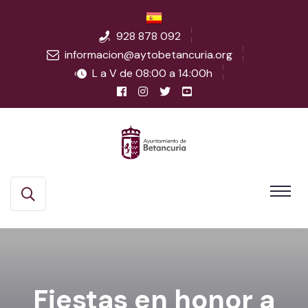
928 878 092
informacion@aytobetancuria.org
L a V de 08:00 a 14:00h
Fiestas en honor a