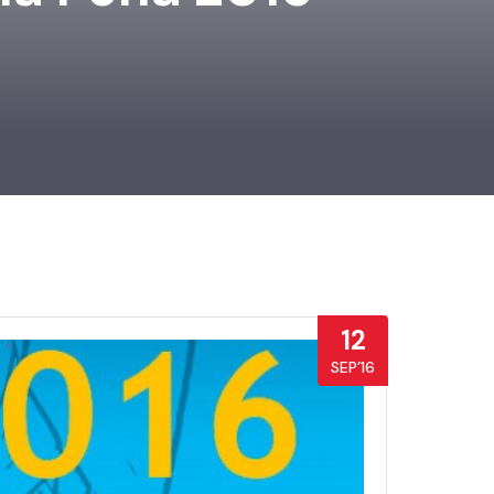
12
SEP’16