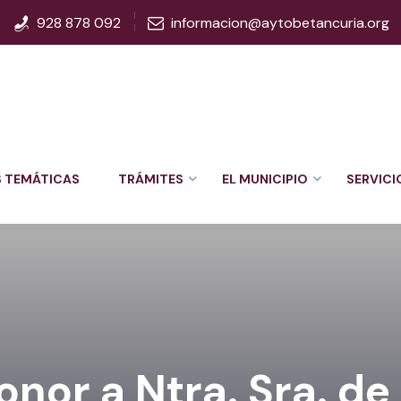
928 878 092
informacion@aytobetancuria.org
S TEMÁTICAS
TRÁMITES
EL MUNICIPIO
SERVICI
onor a Ntra. Sra. de