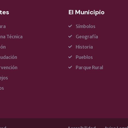
tes
El Municipio
ura
Símbolos
ina Técnica
Geografía
rón
Historia
udación
Pueblos
rvención
Parque Rural
ejos
os