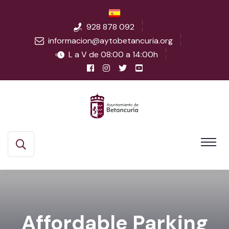
928 878 092
informacion@aytobetancuria.org
L a V de 08:00 a 14:00h
Affordable Parking