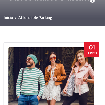
Inicio
Affordable Parking
01
JUN’21