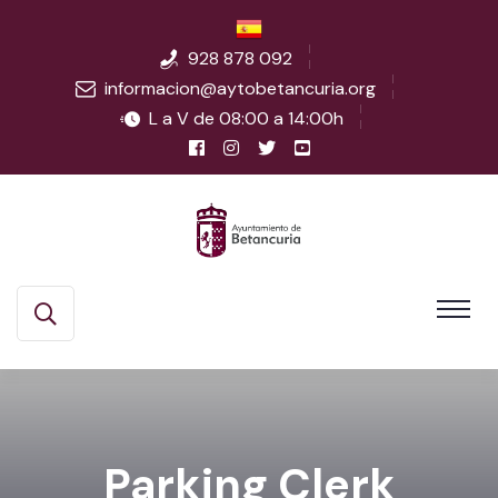
928 878 092
informacion@aytobetancuria.org
L a V de 08:00 a 14:00h
Parking Clerk