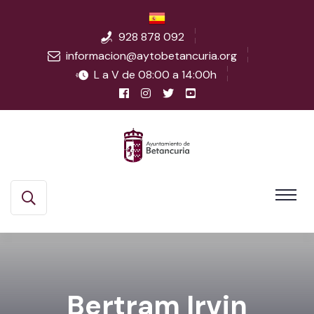
928 878 092
informacion@aytobetancuria.org
L a V de 08:00 a 14:00h
Bertram Irvin