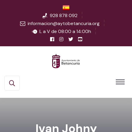
928 878 092
informacion@aytobetancuria.org
L a V de 08:00 a 14:00h
Ivan Johny