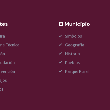
tes
El Municipio
ura
Símbolos
ina Técnica
Geografía
rón
Historia
udación
Pueblos
rvención
Parque Rural
ejos
os