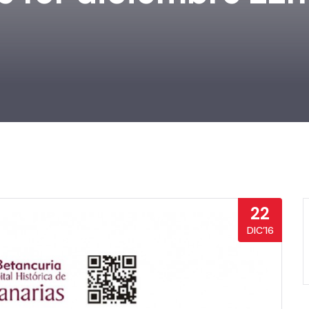
22
DIC’16