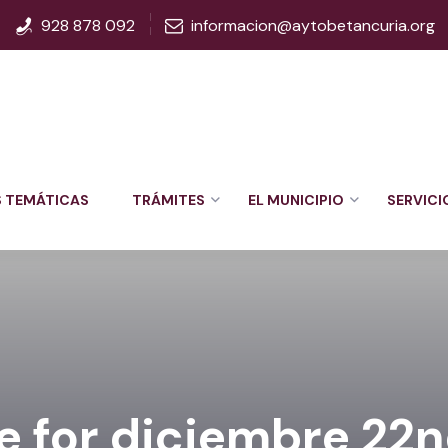
928 878 092
informacion@aytobetancuria.org
S TEMÁTICAS
TRÁMITES
EL MUNICIPIO
SERVICI
e for diciembre 22n