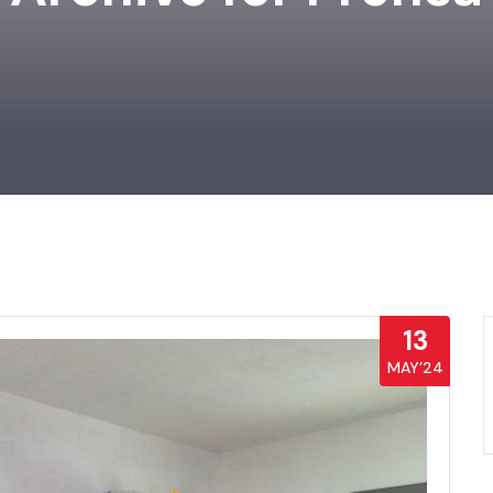
13
MAY’24