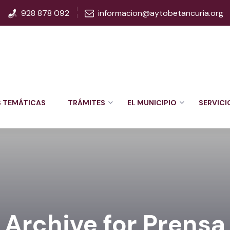
928 878 092
informacion@aytobetancuria.org
S TEMÁTICAS
TRÁMITES
EL MUNICIPIO
SERVICI
Archive for Prensa