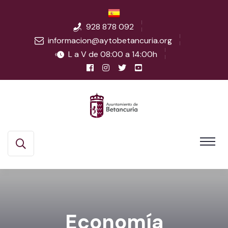
928 878 092
informacion@aytobetancuria.org
L a V de 08:00 a 14:00h
Economía