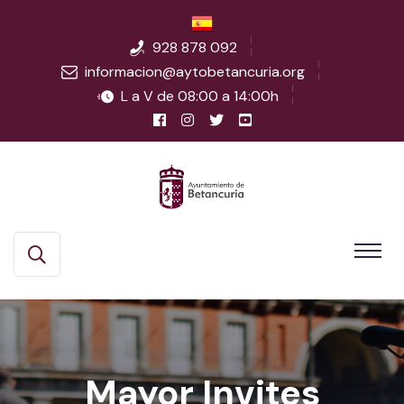
928 878 092
informacion@aytobetancuria.org
L a V de 08:00 a 14:00h
Mayor Invites