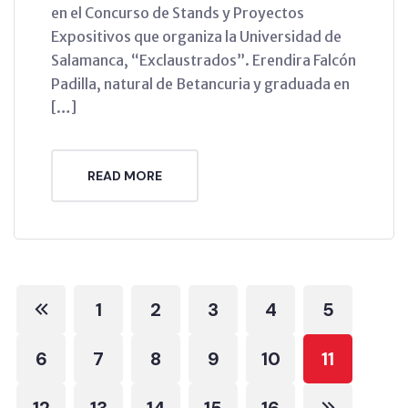
en el Concurso de Stands y Proyectos
Expositivos que organiza la Universidad de
Salamanca, “Exclaustrados”. Erendira Falcón
Padilla, natural de Betancuria y graduada en
[…]
READ MORE
1
2
3
4
5
6
7
8
9
10
11
12
13
14
15
16