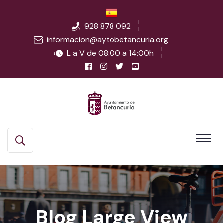
928 878 092
informacion@aytobetancuria.org
L a V de 08:00 a 14:00h
Blog Large View