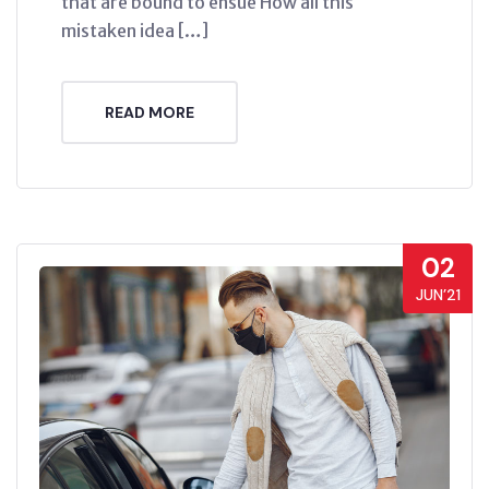
that are bound to ensue How all this
mistaken idea […]
READ MORE
02
JUN’21