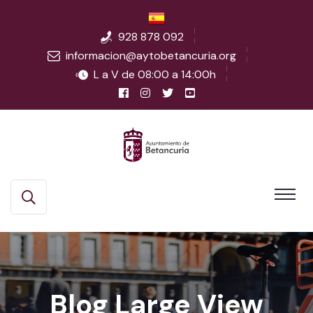
928 878 092
informacion@aytobetancuria.org
L a V de 08:00 a 14:00h
Blog Large View