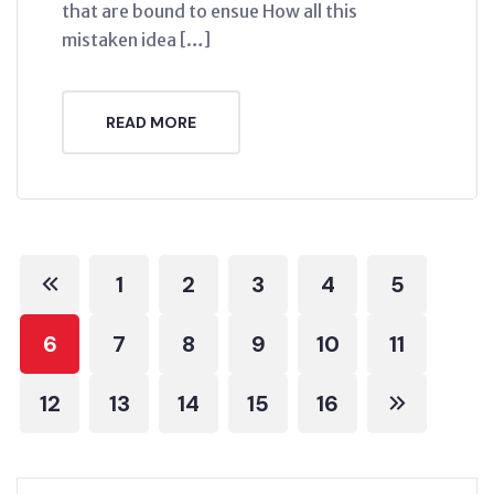
that are bound to ensue How all this
mistaken idea […]
READ MORE
1
2
3
4
5
6
7
8
9
10
11
12
13
14
15
16