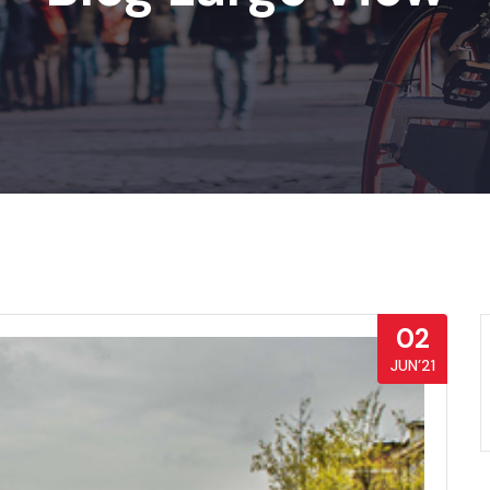
02
JUN’21