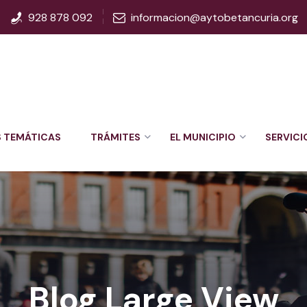
928 878 092
informacion@aytobetancuria.org
S TEMÁTICAS
TRÁMITES
EL MUNICIPIO
SERVICI
Blog Large View